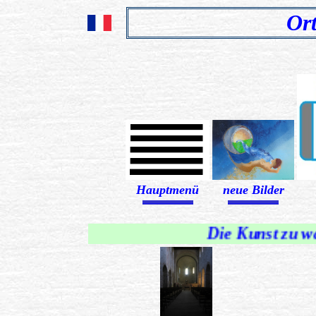
Ort
Hauptmenü
neue Bilder
........................................................................
........................................................................
Die Kunst zu wande