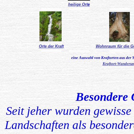
heilige Ort
e
...................................................................
...................................................................
...................................................................
Orte der Kraft
Wohnraum für die Ge
...................................................................
...................................................................
...................................................................
eine Auswahl von Kraftorten aus der 
Kraftort-Wanderu
Besondere O
Seit jeher wurden gewisse
Landschaften als besonder