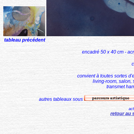
tableau précédent
*******************
encadré 5
0 x 40 cm - ac
c
convient à toutes sortes d
living-room, salon,
transmet har
autres tableaux sous
act
retour au